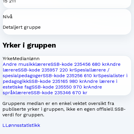
15 211
Nivå
Detaljert gruppe
Yrker i gruppen
Yrke
Medianlønn
Andre musikklærere
SSB-kode
2354
56 680 kr
Andre
lærere
SSB-kode
2359
57 220 kr
Spesiallærere /
spesialpedagoger
SSB-kode
2352
56 610 kr
Spesialister i
pedagogikk
SSB-kode
2351
65 980 kr
Andre lærere i
estetiske fag
SSB-kode
2355
50 970 kr
Andre
språklærere
SSB-kode
2353
46 670 kr
Gruppens median er en enkel vektet oversikt fra
publiserte yrker i gruppen, ikke en egen offisiell SSB-
verdi for gruppen.
L
Lønnsstatistikk