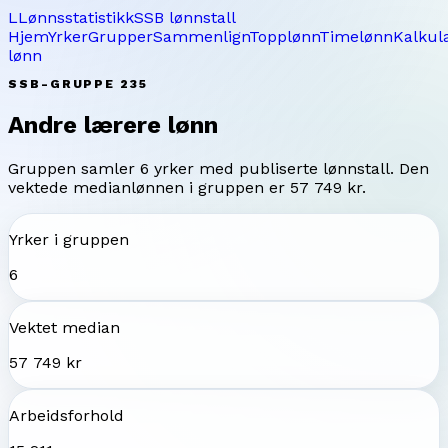
L
Lønnsstatistikk
SSB lønnstall
Hjem
Yrker
Grupper
Sammenlign
Topplønn
Timelønn
Kalkul
lønn
SSB-GRUPPE
235
Andre lærere
lønn
Gruppen samler
6
yrker med publiserte lønnstall. Den
vektede medianlønnen i gruppen er
57 749 kr
.
Yrker i gruppen
6
Vektet median
57 749 kr
Arbeidsforhold