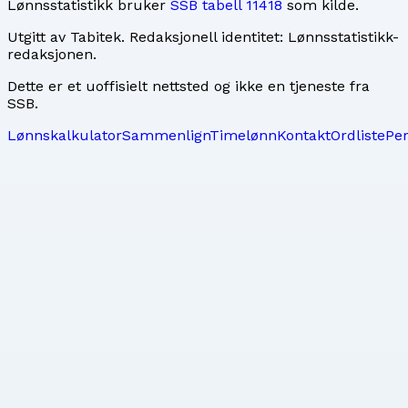
Lønnsstatistikk bruker
SSB tabell 11418
som kilde.
Utgitt av
Tabitek
. Redaksjonell identitet:
Lønnsstatistikk-
redaksjonen
.
Dette er et uoffisielt nettsted og ikke en tjeneste fra
SSB.
Lønnskalkulator
Sammenlign
Timelønn
Kontakt
Ordliste
Pe