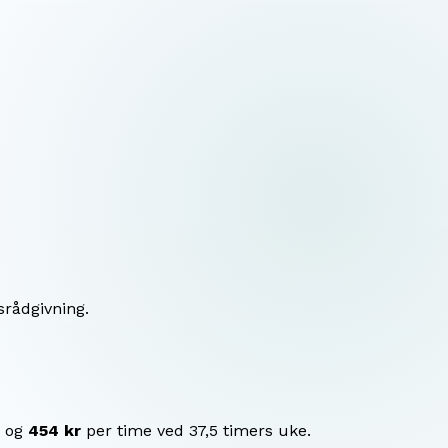
srådgivning.
 og
454 kr
per time ved 37,5 timers uke.