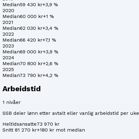
Median
59 430 kr
+
3,9
%
2020
Median
60 000 kr
+
1
%
2021
Median
62 030 kr
+
3,4
%
2022
Median
66 420 kr
+
7,1
%
2023
Median
69 000 kr
+
3,9
%
2024
Median
70 800 kr
+
2,6
%
2025
Median
73 790 kr
+
4,2
%
Arbeidstid
1
nivåer
SSB deler lønn etter avtalt eller vanlig arbeidstid per uke
Heltidsansatte
73 970 kr
Snitt 81 270 kr
+180 kr mot median