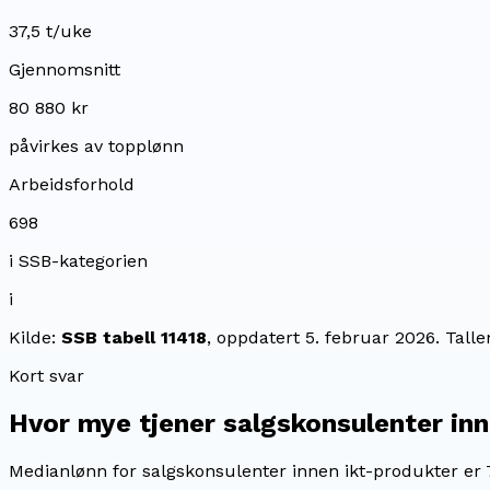
37,5 t/uke
Gjennomsnitt
80 880 kr
påvirkes av topplønn
Arbeidsforhold
698
i SSB-kategorien
i
Kilde:
SSB tabell 11418
, oppdatert
5. februar 2026
. Tall
Kort svar
Hvor mye tjener
salgskonsulenter in
Medianlønn for salgskonsulenter innen ikt-produkter er