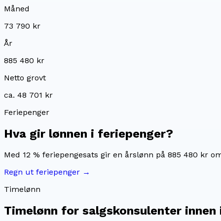
Måned
73 790 kr
År
885 480 kr
Netto grovt
ca. 48 701 kr
Feriepenger
Hva gir lønnen i feriepenger?
Med 12 % feriepengesats gir en årslønn på
885 480 kr
om
Regn ut feriepenger →
Timelønn
Timelønn for
salgskonsulenter innen