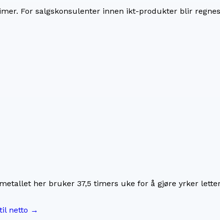
imer. For
salgskonsulenter innen ikt-produkter
blir regne
imetallet her bruker
37,5
timers uke for å gjøre yrker lette
til netto →