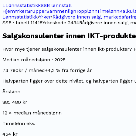
L
Lønnsstatistikk
SSB lønnstall
Hjem
Yrker
Grupper
Sammenlign
Topplønn
Timelønn
Kalkul
Lønnsstatistikk
›
Yrker
›
Rådgivere innen salg, markedsførin
SSB · tabell 11418
Yrkeskode
2434
Rådgivere innen salg, m
Salgskonsulenter innen IKT-produkte
Hvor mye tjener salgskonsulenter innen ikt-produkter? He
Median månedslønn ·
2025
73 790
kr / måned
+
4,2
% fra forrige år
Halvparten ligger over dette nivået, og halvparten ligger 
Årslønn
885 480 kr
12 × median månedslønn
Timelønn ekv.
454 kr