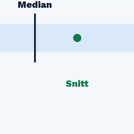
Median
Snitt