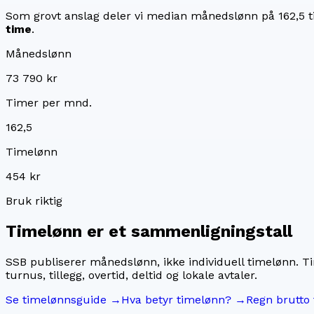
Som grovt anslag deler vi median månedslønn på
162,5
t
time
.
Månedslønn
73 790 kr
Timer per mnd.
162,5
Timelønn
454 kr
Bruk riktig
Timelønn er et sammenligningstall
SSB publiserer månedslønn, ikke individuell timelønn. T
turnus, tillegg, overtid, deltid og lokale avtaler.
Se timelønnsguide →
Hva betyr timelønn? →
Regn brutto 