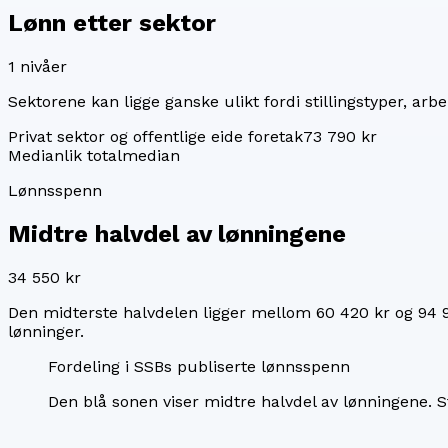
Lønn etter sektor
1
nivåer
Sektorene kan ligge ganske ulikt fordi stillingstyper, arbei
Privat sektor og offentlige eide foretak
73 790 kr
Median
lik totalmedian
Lønnsspenn
Midtre halvdel av lønningene
34 550 kr
Den midterste halvdelen ligger mellom
60 420 kr
og
94 
lønninger.
Fordeling i SSBs publiserte lønnsspenn
Den blå sonen viser midtre halvdel av lønningene.