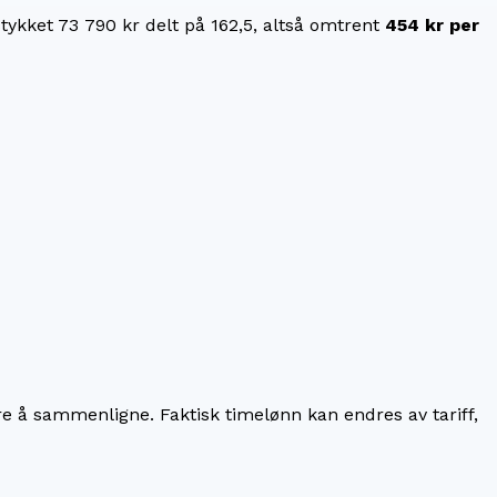
stykket
73 790 kr
delt på
162,5
, altså omtrent
454 kr
per
re å sammenligne. Faktisk timelønn kan endres av tariff,