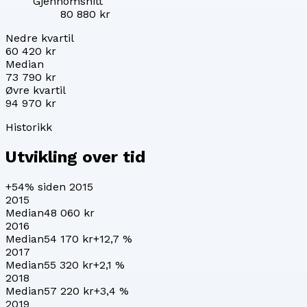
Gjennomsnitt
80 880 kr
Nedre kvartil
60 420 kr
Median
73 790 kr
Øvre kvartil
94 970 kr
Historikk
Utvikling over tid
+54%
siden 2015
2015
Median
48 060 kr
2016
Median
54 170 kr
+
12,7
%
2017
Median
55 320 kr
+
2,1
%
2018
Median
57 220 kr
+
3,4
%
2019