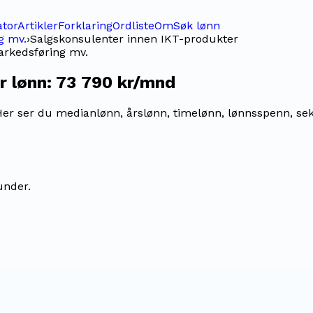
ator
Artikler
Forklaring
Ordliste
Om
Søk lønn
g mv.
›
Salgskonsulenter innen IKT-produkter
arkedsføring mv.
r
lønn:
73 790 kr/mnd
r ser du medianlønn, årslønn, timelønn, lønnsspenn, sekto
under.