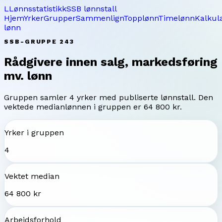
L
Lønnsstatistikk
SSB lønnstall
Hjem
Yrker
Grupper
Sammenlign
Topplønn
Timelønn
Kalkul
lønn
SSB-GRUPPE
243
Rådgivere innen salg, markedsføring
mv.
lønn
Gruppen samler
4
yrker med publiserte lønnstall. Den
vektede medianlønnen i gruppen er
64 800 kr
.
Yrker i gruppen
4
Vektet median
64 800 kr
Arbeidsforhold