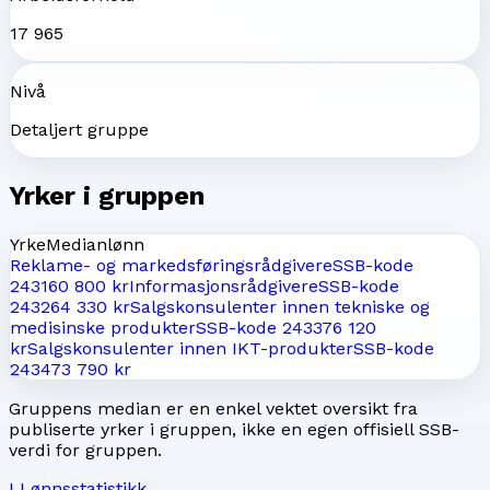
17 965
Nivå
Detaljert gruppe
Yrker i gruppen
Yrke
Medianlønn
Reklame- og markedsføringsrådgivere
SSB-kode
2431
60 800 kr
Informasjonsrådgivere
SSB-kode
2432
64 330 kr
Salgskonsulenter innen tekniske og
medisinske produkter
SSB-kode
2433
76 120
kr
Salgskonsulenter innen IKT-produkter
SSB-kode
2434
73 790 kr
Gruppens median er en enkel vektet oversikt fra
publiserte yrker i gruppen, ikke en egen offisiell SSB-
verdi for gruppen.
L
Lønnsstatistikk