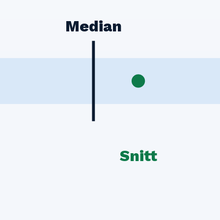
Median
Snitt