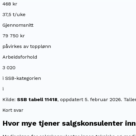
468 kr
37,5 t/uke
Gjennomsnitt
79 750 kr
påvirkes av topplønn
Arbeidsforhold
3 020
i SSB-kategorien
i
Kilde:
SSB tabell 11418
, oppdatert
5. februar 2026
. Tall
Kort svar
Hvor mye tjener
salgskonsulenter in