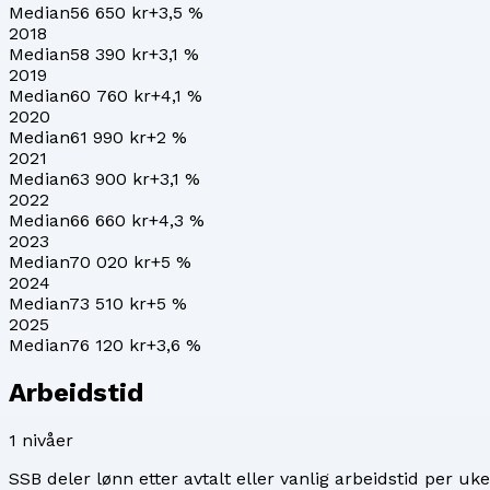
Median
56 650 kr
+
3,5
%
2018
Median
58 390 kr
+
3,1
%
2019
Median
60 760 kr
+
4,1
%
2020
Median
61 990 kr
+
2
%
2021
Median
63 900 kr
+
3,1
%
2022
Median
66 660 kr
+
4,3
%
2023
Median
70 020 kr
+
5
%
2024
Median
73 510 kr
+
5
%
2025
Median
76 120 kr
+
3,6
%
Arbeidstid
1
nivåer
SSB deler lønn etter avtalt eller vanlig arbeidstid per uke