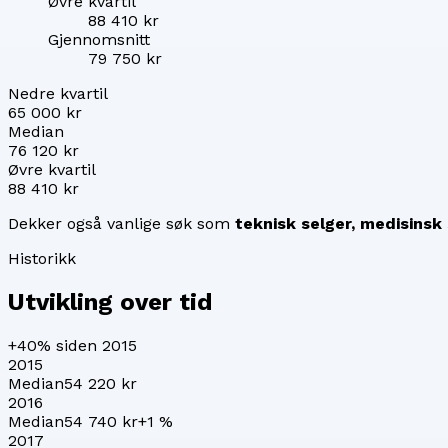
Øvre kvartil
88 410 kr
Gjennomsnitt
79 750 kr
Nedre kvartil
65 000 kr
Median
76 120 kr
Øvre kvartil
88 410 kr
Dekker også vanlige søk som
teknisk selger, medisinsk 
Historikk
Utvikling over tid
+40%
siden 2015
2015
Median
54 220 kr
2016
Median
54 740 kr
+
1
%
2017