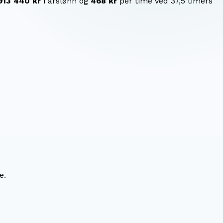
913 440 kr
i årslønn og
468 kr
per time ved 37,5 timers
e.