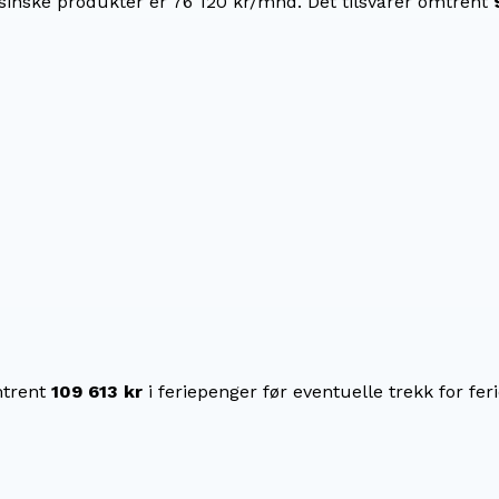
sinske produkter er 76 120 kr/mnd.
Det tilsvarer omtrent
trent
109 613 kr
i feriepenger før eventuelle trekk for feri