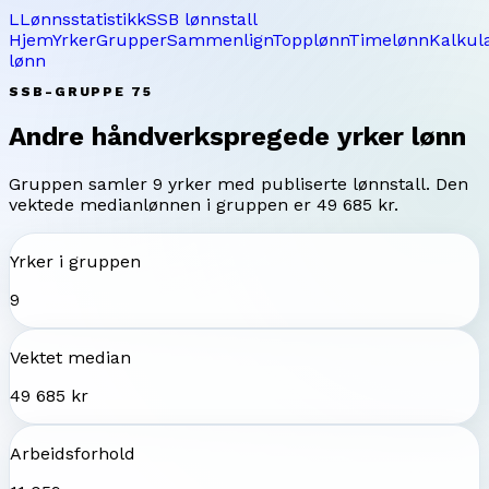
L
Lønnsstatistikk
SSB lønnstall
Hjem
Yrker
Grupper
Sammenlign
Topplønn
Timelønn
Kalkul
lønn
SSB-GRUPPE
75
Andre håndverkspregede yrker
lønn
Gruppen samler
9
yrker med publiserte lønnstall. Den
vektede medianlønnen i gruppen er
49 685 kr
.
Yrker i gruppen
9
Vektet median
49 685 kr
Arbeidsforhold