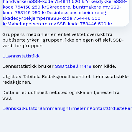
håndverkere
SSB-kode
7549
41 520 kr
Yrkesdykkere
SSB-
kode
7541
58 250 kr
Skreddere, buntmakere mv.
SSB-
kode
7531
49 250 kr
Desinfeksjonsarbeidere og
skadedyrbekjempere
SSB-kode
7544
46 300
kr
Møbeltapetserere mv.
SSB-kode
7534
46 520 kr
Gruppens median er en enkel vektet oversikt fra
publiserte yrker i gruppen, ikke en egen offisiell SSB-
verdi for gruppen.
L
Lønnsstatistikk
Lønnsstatistikk bruker
SSB tabell 11418
som kilde.
Utgitt av
Tabitek
. Redaksjonell identitet:
Lønnsstatistikk-
redaksjonen
.
Dette er et uoffisielt nettsted og ikke en tjeneste fra
SSB.
Lønnskalkulator
Sammenlign
Timelønn
Kontakt
Ordliste
Pe