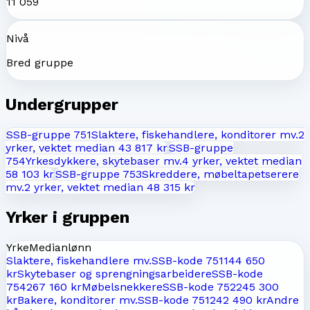
11 059
Nivå
Bred gruppe
Undergrupper
SSB-gruppe
751
Slaktere, fiskehandlere, konditorer mv.
2
yrker, vektet median
43 817 kr
SSB-gruppe
754
Yrkesdykkere, skytebaser mv.
4
yrker, vektet median
58 103 kr
SSB-gruppe
753
Skreddere, møbeltapetserere
mv.
2
yrker, vektet median
48 315 kr
Yrker i gruppen
Yrke
Medianlønn
Slaktere, fiskehandlere mv.
SSB-kode
7511
44 650
kr
Skytebaser og sprengningsarbeidere
SSB-kode
7542
67 160 kr
Møbelsnekkere
SSB-kode
7522
45 300
kr
Bakere, konditorer mv.
SSB-kode
7512
42 490 kr
Andre