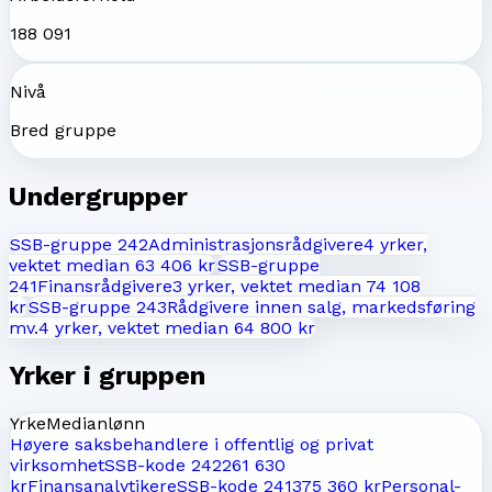
188 091
Nivå
Bred gruppe
Undergrupper
SSB-gruppe
242
Administrasjonsrådgivere
4
yrker,
vektet median
63 406 kr
SSB-gruppe
241
Finansrådgivere
3
yrker, vektet median
74 108
kr
SSB-gruppe
243
Rådgivere innen salg, markedsføring
mv.
4
yrker, vektet median
64 800 kr
Yrker i gruppen
Yrke
Medianlønn
Høyere saksbehandlere i offentlig og privat
virksomhet
SSB-kode
2422
61 630
kr
Finansanalytikere
SSB-kode
2413
75 360 kr
Personal-