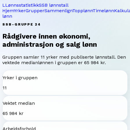
L
Lønnsstatistikk
SSB lønnstall
Hjem
Yrker
Grupper
Sammenlign
Topplønn
Timelønn
Kalkul
lønn
SSB-GRUPPE
24
Rådgivere innen økonomi,
administrasjon og salg
lønn
Gruppen samler
11
yrker med publiserte lønnstall. Den
vektede medianlønnen i gruppen er
65 984 kr
.
Yrker i gruppen
11
Vektet median
65 984 kr
Arbeidsforhold