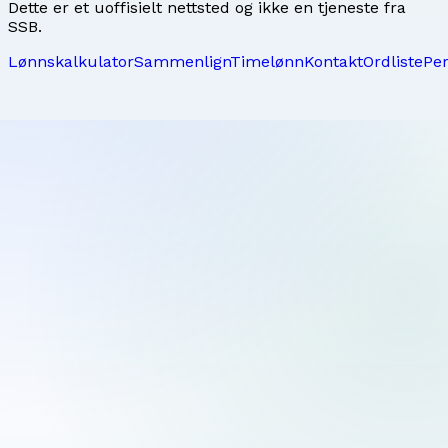
Dette er et uoffisielt nettsted og ikke en tjeneste fra
SSB.
Lønnskalkulator
Sammenlign
Timelønn
Kontakt
Ordliste
Pe