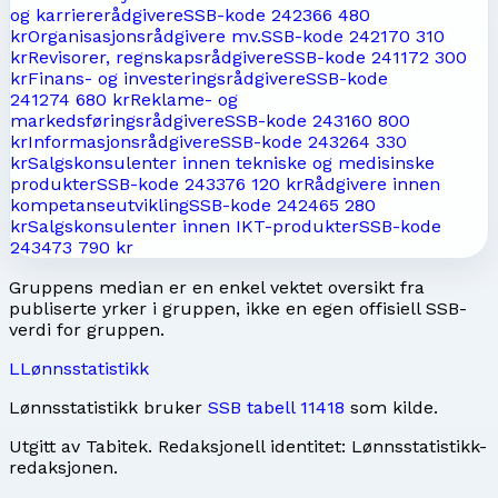
og karriererådgivere
SSB-kode
2423
66 480
kr
Organisasjonsrådgivere mv.
SSB-kode
2421
70 310
kr
Revisorer, regnskapsrådgivere
SSB-kode
2411
72 300
kr
Finans- og investeringsrådgivere
SSB-kode
2412
74 680 kr
Reklame- og
markedsføringsrådgivere
SSB-kode
2431
60 800
kr
Informasjonsrådgivere
SSB-kode
2432
64 330
kr
Salgskonsulenter innen tekniske og medisinske
produkter
SSB-kode
2433
76 120 kr
Rådgivere innen
kompetanseutvikling
SSB-kode
2424
65 280
kr
Salgskonsulenter innen IKT-produkter
SSB-kode
2434
73 790 kr
Gruppens median er en enkel vektet oversikt fra
publiserte yrker i gruppen, ikke en egen offisiell SSB-
verdi for gruppen.
L
Lønnsstatistikk
Lønnsstatistikk bruker
SSB tabell 11418
som kilde.
Utgitt av
Tabitek
. Redaksjonell identitet:
Lønnsstatistikk-
redaksjonen
.